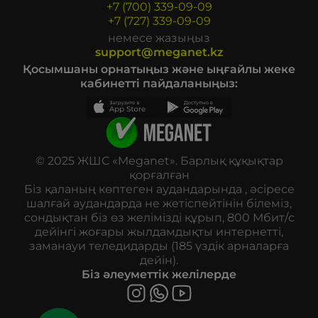
+7 (700) 339-09-09
+7 (727) 339-09-09
немесе жазыңыз
support@meganet.kz
Қосымшаны орнатыңыз және ыңғайлы жеке
кабинетті пайдаланыңыз:
© 2025 ЖШС «Meganet». Барлық құқықтар
қорғалған
Біз қаланың көптеген аудандарында , әсіресе
шалғай аудандарда не жетіспейтінін білеміз,
сондықтан біз өз желімізді құрып, 800 Мбит/с
дейінгі жоғары жылдамдықты интернетті,
заманауи теледидарды (185 үздік арналарға
дейін).
Біз әлеуметтік желілерде