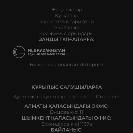
Жаңалықтар
Құжаттар
Мұрағаттық тарифтер
Байланыс
Бос жұмыс орындары
ЗАҢДЫ ТҰЛҒАЛАРҒА:
Бизнеске арналған Интернет
ҚҰРЫЛЫС САЛУШЫЛАРҒА
Құрылыс салушыларға арналған Интернет
АЛМАТЫ ҚАЛАСЫНДАҒЫ ОФИС:
Емцова к-сі 11
ШЫМКЕНТ ҚАЛАСЫНДАҒЫ ОФИС:
Ескендіров к-сі 1139а
БАЙЛАНЫС: