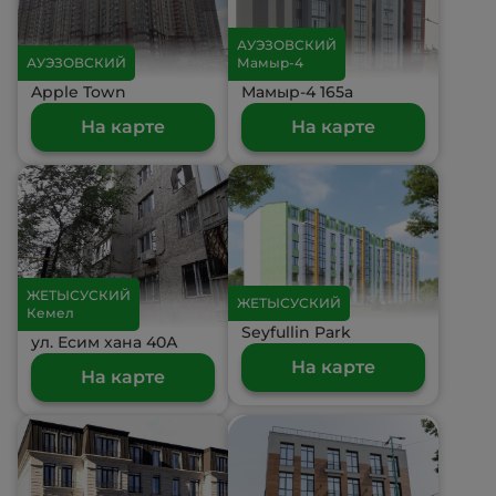
АУЭЗОВСКИЙ
АУЭЗОВСКИЙ
Мамыр-4
Apple Town
Мамыр-4 165а
На карте
На карте
ЖЕТЫСУСКИЙ
ЖЕТЫСУСКИЙ
Кемел
Seyfullin Park
ул. Есим хана 40А
На карте
На карте