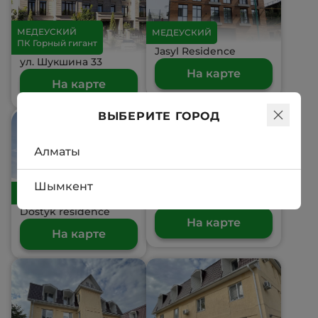
МЕДЕУСКИЙ
МЕДЕУСКИЙ
ПК Горный гигант
Jasyl Residence
ул. Шукшина 33
На карте
На карте
ВЫБЕРИТЕ ГОРОД
Алматы
МЕДЕУСКИЙ
Тау-Самал
Шымкент
МЕДЕУСКИЙ
Олимпийская 9
Dostyk residence
На карте
На карте