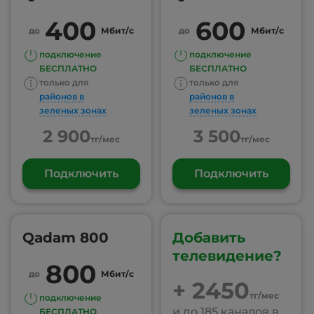
400
600
до
Мбит/с
до
Мбит/с
подключение
подключение
БЕСПЛАТНО
БЕСПЛАТНО
только для
только для
районов в
районов в
зеленых зонах
зеленых зонах
2 900
3 500
тг/мес
тг/мес
Подключить
Подключить
Qadam 800
Добавить
телевидение?
800
до
Мбит/с
+ 2450
тг/мес
подключение
и до 185 каналов в
БЕСПЛАТНО