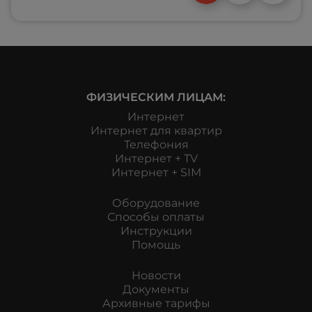
Подписание договора: Ознакомьтесь с условиями электронного договора и подпишите
его, подтвердив действие SMS-кодом. 9. Оплата: Выберите удобный для вас способ
оплаты и произведите первый платеж с учетом предоставленной скидки. 10. Ожидание
связи с менеджером: После успешного выполнения всех шагов, наш менеджер
свяжется с вами в ближайшее время для уточнения деталей и организации установки
оборудования. Благодарим Вас за выбор интернет-провайдера Meganet.
ФИЗИЧЕСКИМ ЛИЦАМ:
Интернет
Интернет для квартир
Телефония
Интернет + TV
Интернет + SIM
Оборудование
Способы оплаты
Инструкции
Помощь
Новости
Документы
Архивные тарифы