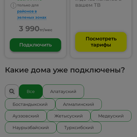
вашем ТВ
только для
районов в
зеленых зонах
3 990
тг/мес
Посмотреть
Подключить
тарифы
Какие дома уже подключены?
Все
Алатауский
Бостандыкский
Алмалинский
Ауэзовский
Жетысуский
Медеуский
Наурызбайский
Турксибский