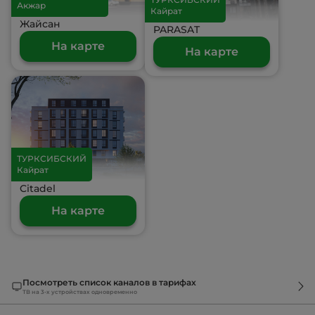
Акжар
Кайрат
Жайсан
PARASAT
На карте
На карте
ТУРКСИБСКИЙ
Кайрат
Citadel
На карте
Посмотреть список каналов в тарифах
ТВ на 3-х устройствах одновременно