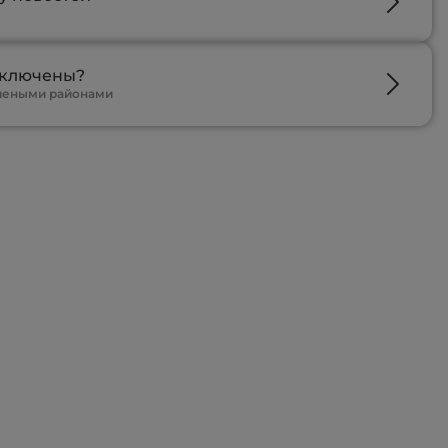
дключены?
ючеными районами