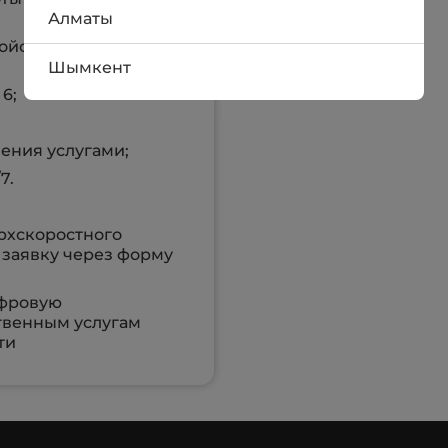
Алматы
ойств
Шымкент
6;
ения услугами;
7.
рхскоростного
е заявку через форму
ифровую
ственным услугам
ти