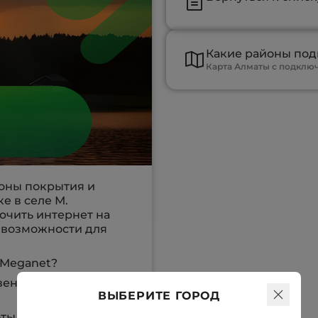
Какие районы по
Карта Алматы с подкл
оны покрытия и
е в селе М.
ючить интернет на
е возможности для
 Megаnet?
овенной загрузки
ВЫБЕРИТЕ ГОРОД
ты и онлайн-