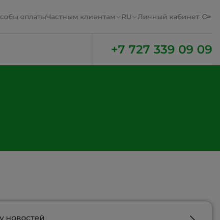
собы оплаты
Частным клиентам
RU
Личный кабинет
+7 727 339 09 09
у новостей