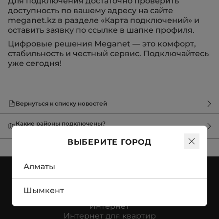
Для подключения достаточно проверить
доступность по вашему адресу на сайте
meganet.kz в разделе «Карта подключений» и
оставить заявку по ссылке в шапке профиля.
Цифровые решения Meganet — это комфорт,
стабильность и честный сервис. Подключайтесь
уже сегодня!
Вернуться к списку новостей
Какие районы подключены?
Карта Алматы с подключеными районами
ВЫБЕРИТЕ ГОРОД
Алматы
Шымкент
ФИЗИЧЕСКИМ ЛИЦАМ:
Интернет
Интернет для квартир