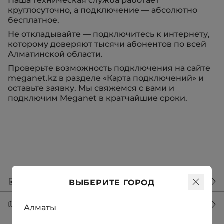
Наша техническая служба работает
круглосуточно, а подключение — абсолютно
бесплатное.
Не откладывайте — подключитесь к интернету,
которому доверяют тысячи абонентов по всей
Алматинской области.
Проверьте возможность подключения на сайте
meganet.kz в разделе «Карта подключений» и
оставьте заявку. Мы свяжемся с вами и
подключим Meganet в кратчайшие сроки.
Вернуться к списку новостей
ВЫБЕРИТЕ ГОРОД
Какие районы подключены?
Алматы
Карта Алматы с подключеными районами