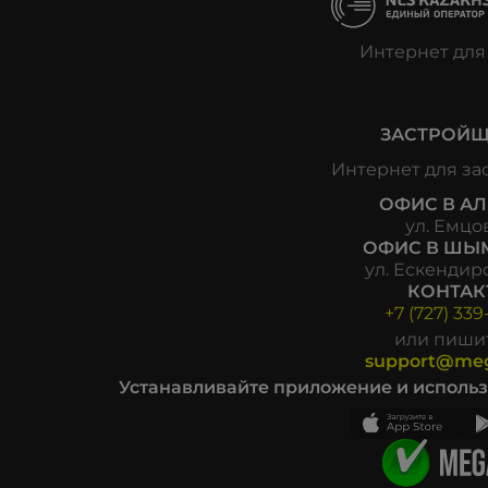
Интернет для
ЗАСТРОЙ
Интернет для з
ОФИС В АЛ
ул. Емцов
ОФИС В ШЫМ
ул. Ескендиро
КОНТАК
+7 (727) 33
или пиши
support@meg
Устанавливайте приложение и использ