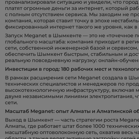
проанализировали ситуацию и увидели, что город
платят огромные деньги за интернет, который раб
с полным отсутствием сервиса. Мы заходим не про
компания, которая ставит точку в эпохе нестабил
фиксированный интернет такого же уровня, как в
Запуск Meganet в Шымкенте — это не «точечное 
глобального масштаба: компания приходит в реги
сети, собственной инженерной базой и сервисом,
обеспечить Шымкент быстрым, стабильным и дос
реальную повседневную нагрузку: онлайн-обучени
Инвестиции в город: 180 рабочих мест и технолог
В рамках расширения сети Meganet создала в Шы
технических специалистов и менеджеров по про
высокотехнологичную инфраструктуру, включая м
двумя независимыми линиями электропитания, чт
сети.
Масштаб Meganet: опыт Алматы и Алматинской о
Выход в Шымкент — часть стратегии роста Megan
Алматы, где работает штат более 1000 техническ
масштабную оптоволоконную сеть, охватив весь 
области, а также ведет активную застройку сетей