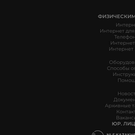
ФИЗИЧЕСКИМ
Интерн
Интернет для
Телефо
Интернет 
Интернет 
Оборудов
Способы о
Инструк
Помо
Новос
Докуме
Архивные 
Контак
Ваканс
ЮР. ЛИЦ