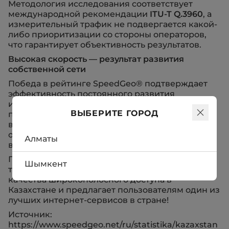
Методология исследования соответствует
международной рекомендации
ITU-T Q.3960
, а
измерительный трафик не подвергается какой-
либо приоритизации со стороны операторов,
что гарантирует объективность результатов.
Высокая скорость — результат развития
собственной сети
Победа в рейтинге SpeedGeo® подтверждает
эффективность постоянного развития
инфраструктуры Meganet. Компания
ВЫБЕРИТЕ ГОРОД
продолжает расширять оптоволоконную сеть,
внедрять современные технологии и
обеспечивать абонентов стабильным
Алматы
высокоскоростным интернетом.
Полученная награда стала подтверждением
Шымкент
того, что Meganet сегодня задает стандарты
качества широкополосного доступа в
Казахстане и предлагает пользователям один из
лучших интернет-сервисов в стране!
Источник:
https://www.speedgeo.net/ru/statistika/kazaxstan