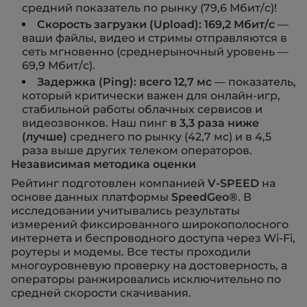
средний показатель по рынку (79,6 Мбит/с)!
Скорость загрузки (Upload): 169,2 Мбит/с
—
ваши файлы, видео и стримы отправляются в
сеть мгновенно (среднерыночный уровень —
69,9 Мбит/с).
Задержка (Ping): всего 12,7 мс
— показатель,
который критически важен для онлайн-игр,
стабильной работы облачных сервисов и
видеозвонков. Наш пинг
в 3,3 раза ниже
(лучше)
среднего по рынку (42,7 мс) и в 4,5
раза
выше других телеком
операторов.
Независимая методика оценки
Рейтинг подготовлен компанией
V-SPEED
на
основе данных платформы
SpeedGeo®
. В
исследовании учитывались результаты
измерений фиксированного широкополосного
интернета и беспроводного доступа через Wi-Fi,
роутеры и модемы. Все тесты проходили
многоуровневую проверку на достоверность, а
операторы ранжировались исключительно по
средней скорости скачивания.